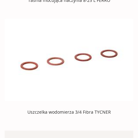
Taśma mocująca naczynia 8-25 L FERRO
Uszczelka wodomierza 3/4 Fibra TYCNER