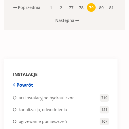
Poprzednia
1
2
77
78
79
80
81
Następna
INSTALACJE
Powrót
art.instalacyjne hydrauliczne
710
kanalizacja, odwodnienia
151
ogrzewanie pomieszczeń
107