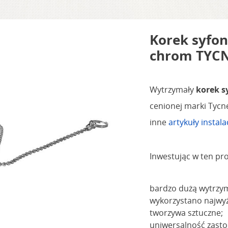
Korek syfon
chrom TYC
Wytrzymały
korek s
cenionej marki Tycne
inne
artykuły instal
Inwestując w ten pro
bardzo dużą wytrzym
wykorzystano najwyżs
tworzywa sztuczne;
uniwersalność zast