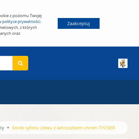
ookie z poziomu Twojej
 w
polityce prywatności
.
Zaakceptuj
netowych, z których
wanych oraz
ty
Korek syfonu zlewu z łańcuszkiem chrom TYCNER