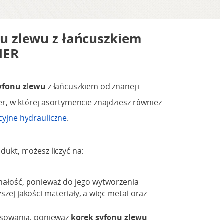
u zlewu z łańcuszkiem
NER
yfonu zlewu
z łańcuszkiem od znanej i
r, w której asortymencie znajdziesz również
acyjne hydrauliczne
.
dukt, możesz liczyć na:
ałość, ponieważ do jego wytworzenia
zej jakości materiały, a więc metal oraz
osowania, ponieważ
korek syfonu zlewu