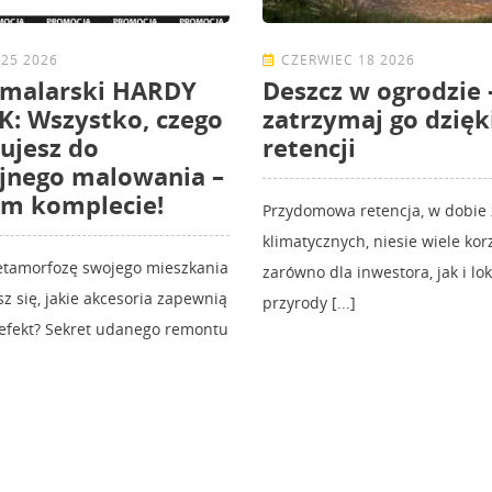
25 2026
CZERWIEC 18 2026
 malarski HARDY
Deszcz w ogrodzie 
: Wszystko, czego
zatrzymaj go dzięk
ujesz do
retencji
jnego malowania –
ym komplecie!
Przydomowa retencja, w dobie
klimatycznych, niesie wiele korz
etamorfozę swojego mieszkania
zarówno dla inwestora, jak i lo
sz się, jakie akcesoria zapewnią
przyrody [...]
 efekt? Sekret udanego remontu