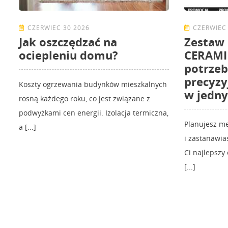
CZERWIEC 30 2026
CZERWIEC 
Jak oszczędzać na
Zestaw
ociepleniu domu?
CERAMIK
potrzeb
precyzy
Koszty ogrzewania budynków mieszkalnych
w jedn
rosną każdego roku, co jest związane z
podwyżkami cen energii. Izolacja termiczna,
Planujesz m
a [...]
i zastanawia
Ci najlepszy
[...]