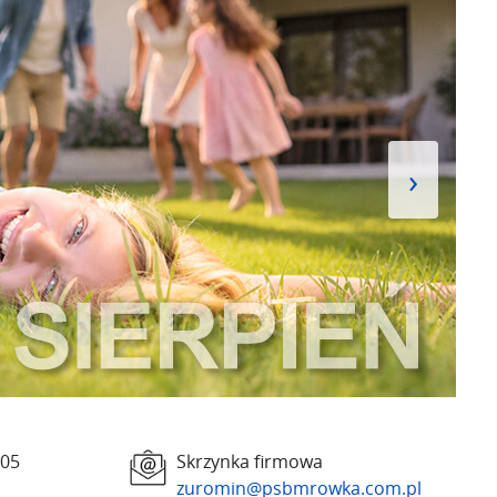
›
005
Skrzynka firmowa
zuromin@psbmrowka.com.pl