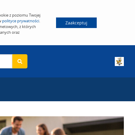
ookie z poziomu Twojej
 w
polityce prywatności
.
Zaakceptuj
netowych, z których
wanych oraz