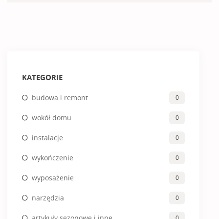
KATEGORIE
budowa i remont
0
wokół domu
0
instalacje
0
wykończenie
0
wyposażenie
0
narzędzia
0
artykuły sezonowe i inne
0