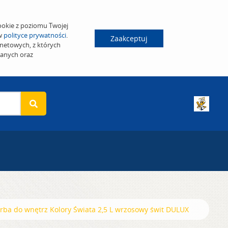
ookie z poziomu Twojej
 w
polityce prywatności
.
Zaakceptuj
netowych, z których
wanych oraz
rba do wnętrz Kolory Świata 2,5 L wrzosowy świt DULUX