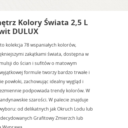
ętrz Kolory Świata 2,5 L
wit DULUX
to kolekcja 78 wspaniałych kolorów,
ękniejszymi zakątkami świata, dostępna w
mulsji do ścian i sufitów o matowym
wyjątkowej formule tworzy bardzo trwałe i
 powłoki, zachowując idealny wygląd i
niezmiennie podpowiada trendy kolorów. W
kandynawskie szarości. W palecie znajduje
 wyboru: od delikatnych jak Okruch Lodu lub
zdecydowanych Grafitowy Zmierzch lub
a Wyprawa.