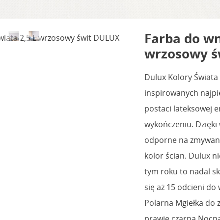
Farba do wn
wrzosowy ś
Dulux Kolory Świata 
inspirowanych najpi
postaci lateksowej e
wykończeniu. Dzięki 
odporne na zmywanie
kolor ścian. Dulux 
tym roku to nadal s
się aż 15 odcieni do
Polarna Mgiełka do 
prawie czarna Nocn